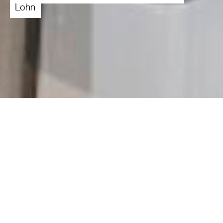
Lohn
Sie pflegen ein Familienmitglied und möchten
sich gerne von der Caritas anstellen lassen? In
diesem Artikel erklären wir Ihnen, wie die
Schritte bis zur Anstellung aussehen und was
Sie erwartet.
Die Caritas stellt pflegende Angehörige aus den